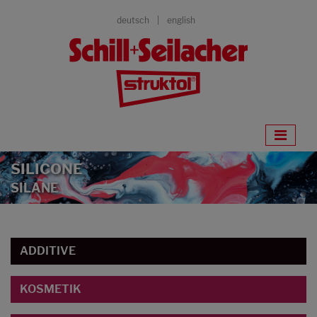
deutsch
english
SILICONE
SILANE
ADDITIVE
KOSMETIK