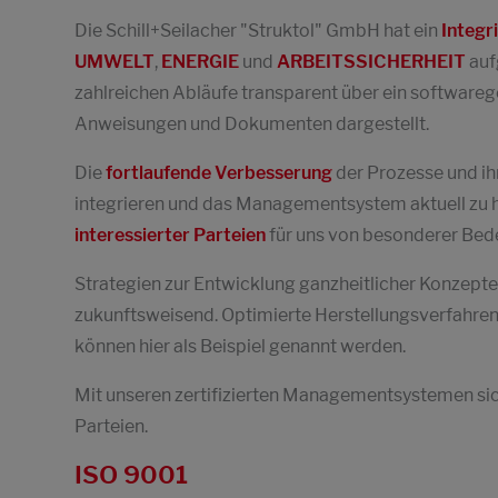
Die Schill+Seilacher "Struktol" GmbH hat ein
Integ
UMWELT
,
ENERGIE
und
ARBEITSSICHERHEIT
auf
zahlreichen Abläufe transparent über ein softwar
Anweisungen und Dokumenten dargestellt.
Die
fortlaufende Verbesserung
der Prozesse und i
integrieren und das Managementsystem aktuell zu h
interessierter Parteien
für uns von besonderer Bed
Strategien zur Entwicklung ganzheitlicher Konzepte
zukunftsweisend. Optimierte Herstellungsverfahren
können hier als Beispiel genannt werden.
Mit unseren zertifizierten Managementsystemen siche
Parteien.
ISO 9001