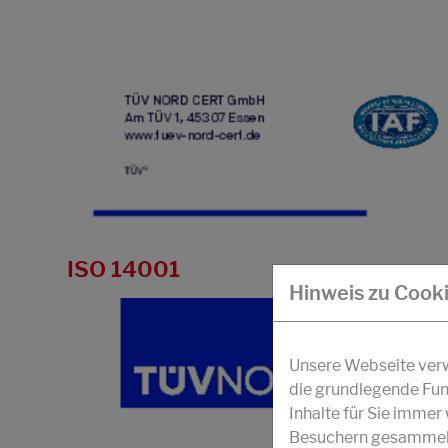
ISO 14001
Hinweis zu Cook
Unsere Webseite verwe
die grundlegende Fun
Inhalte für Sie imme
Besuchern gesammelt 