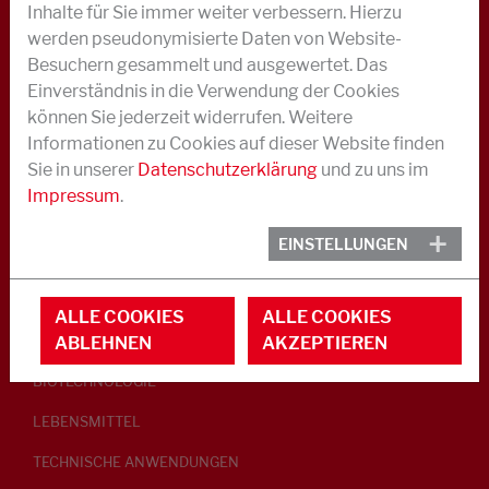
Inhalte für Sie immer weiter verbessern. Hierzu
PEPTISATOREN
werden pseudonymisierte Daten von Website-
KLEBRIGMACHER / HOMOGENISATOREN
Besuchern gesammelt und ausgewertet. Das
Einverständnis in die Verwendung der Cookies
WEICHMACHER
können Sie jederzeit widerrufen. Weitere
BESCHLEUNIGERAKTIVATOREN
Informationen zu Cookies auf dieser Website finden
Sie in unserer
Datenschutzerklärung
und zu uns im
METALLOXIDPRÄPARATIONEN
Impressum
.
SCHWEFELPRÄPARATIONEN
EINSTELLUNGEN
FORMREINIGUNGSMISCHUNGEN
HANDELSPRODUKTE
ALLE COOKIES
ALLE COOKIES
ENTSCHÄUMER
ABLEHNEN
AKZEPTIEREN
BIOTECHNOLOGIE
LEBENSMITTEL
TECHNISCHE ANWENDUNGEN