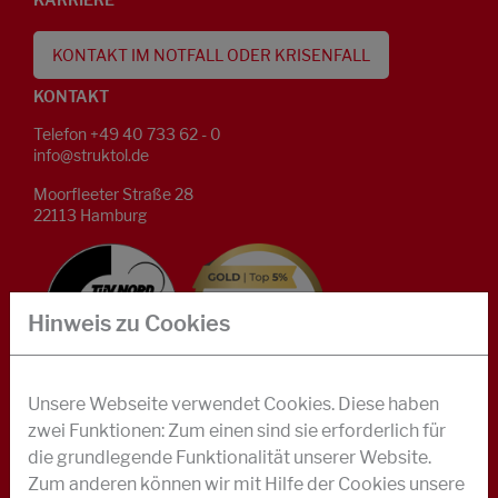
KONTAKT IM NOTFALL ODER KRISENFALL
KONTAKT
Telefon +49 40 733 62 - 0
info@struktol.de
Moorfleeter Straße 28
22113 Hamburg
Hinweis zu Cookies
Unsere Webseite verwendet Cookies. Diese haben
zwei Funktionen: Zum einen sind sie erforderlich für
KAUTSCHUK
die grundlegende Funktionalität unserer Website.
GLEITMITTEL
Zum anderen können wir mit Hilfe der Cookies unsere