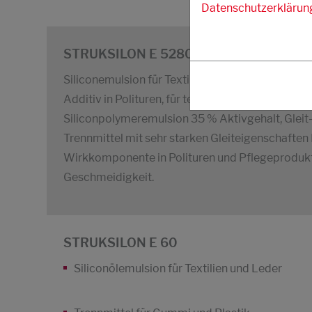
Datenschutzerklärun
STRUKSILON E 5280
Siliconemulsion für Textilien, Leder, als Trennmi
Additiv in Polituren, für technischen Anwendun
Siliconpolymeremulsion 35 % Aktivgehalt, Gleit-
Trennmittel mit sehr starken Gleiteigenschaften
Wirkkomponente in Polituren und Pflegeprodukte
Geschmeidigkeit.
STRUKSILON E 60
Siliconölemulsion für Textilien und Leder