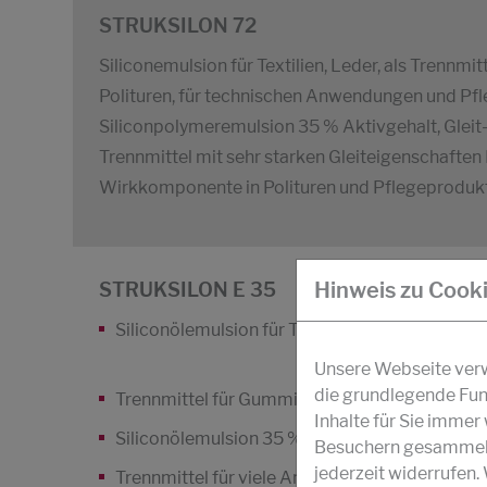
STRUKSILON 72
Siliconemulsion für Textilien, Leder, als Trennmit
Polituren, für technischen Anwendungen und Pf
Siliconpolymeremulsion 35 % Aktivgehalt, Gleit-
Trennmittel mit sehr starken Gleiteigenschaften
Wirkkomponente in Polituren und Pflegeprodukte
Hinweis zu Cook
STRUKSILON E 35
Siliconölemulsion für Textilien und Leder
Unsere Webseite verwe
die grundlegende Fun
Trennmittel für Gummi und Plastik
Inhalte für Sie imme
Siliconölemulsion 35 %, Gleitmittel, Bügelhilfe
Besuchern gesammelt 
jederzeit widerrufen.
Trennmittel für viele Anwendungen.