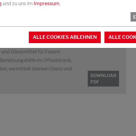
g
und zu uns im
Impressum
.
ttel für Gummi, Kunststoffe und als
ALLE COOKIES ABLEHNEN
ALLE COOK
gen und Pflegeprodukte
 und Glanzmittel für Fasern
 Benetzungshilfe im Offsetdruck,
n, vermittelt starken Glanz und
DOWNLOAD
PDF