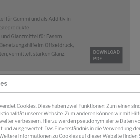
tel für Gummi und als Additiv in
legeprodukte
 und Glanzmittel für Fasern
 Benetzungshilfe im Offsetdruck,
DOWNLOAD
n, vermittelt starken Glanz.
PDF
ies
ndet Cookies. Diese haben zwei Funktionen: Zum einen sind s
ktionalität unserer Website. Zum anderen können wir mit Hil
r weiter verbessern. Hierzu werden pseudonymisierte Daten v
und ausgewertet. Das Einverständnis in die Verwendung de
 Weitere Informationen zu Cookies auf dieser Website finden S
DOWNLOAD PDF