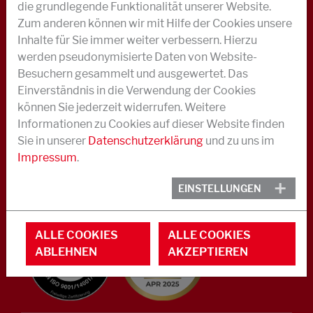
die grundlegende Funktionalität unserer Website.
ÜBER UNS
Zum anderen können wir mit Hilfe der Cookies unsere
AKTUELLES
Inhalte für Sie immer weiter verbessern. Hierzu
werden pseudonymisierte Daten von Website-
KARRIERE
Besuchern gesammelt und ausgewertet. Das
Einverständnis in die Verwendung der Cookies
KONTAKT IM NOTFALL ODER KRISENFALL
können Sie jederzeit widerrufen. Weitere
Informationen zu Cookies auf dieser Website finden
KONTAKT
Sie in unserer
Datenschutzerklärung
und zu uns im
Telefon +49 40 733 62 - 0
Impressum
.
info@struktol.de
Moorfleeter Straße 28
EINSTELLUNGEN
22113 Hamburg
ALLE COOKIES
ALLE COOKIES
ABLEHNEN
AKZEPTIEREN