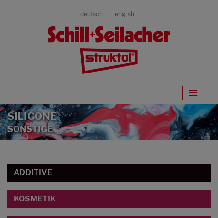
deutsch
english
SILICONE
SONSTIGE
ADDITIVE
KOSMETIK