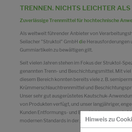
TRENNEN. NICHTS LEICHTER ALS
Zuverlässige Trennmittel für hochtechnische Anw
Als weltweit führender Anbieter von Verarbeitungshi
Seilacher "Struktol" GmbH
d
ie Herausforderungen u
Gummiartikeln zu bewältigen gilt.
Seit vielen Jahren stehen im Fokus der Struktol-Spezi
genannten Trenn- und Beschichtungsmittel. Mit vie
diesem Bereich konnten bereits viele z. B. semiper
Krümmerschlauchtrennmittel und Beschichtungsprod
Unser sehr gut ausgerüstetes Kautschuk-Anwendungs
von Produkten verfügt, und unser langjähriger, eng
Kunden Entformungs- und Beschichtungs- sowie Mon
Hinweis zu Cook
modernen Standards in der gummiverarbeitenden In