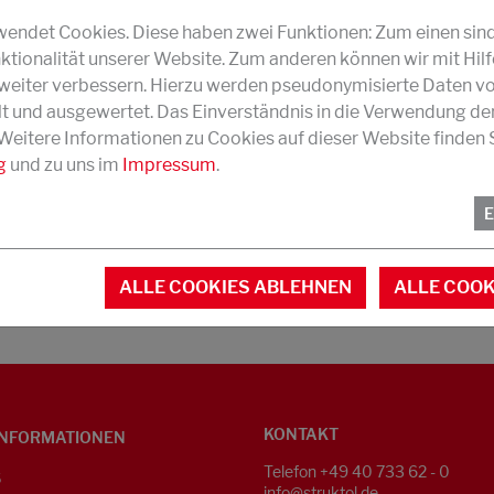
ndet Cookies. Diese haben zwei Funktionen: Zum einen sind s
DORN- UND
ktionalität unserer Website. Zum anderen können wir mit Hil
KRÜMMERSCHLAUCHTRENNMITTEL
r weiter verbessern. Hierzu werden pseudonymisierte Daten v
und ausgewertet. Das Einverständnis in die Verwendung de
MONTAGE- UND TRENNBESCHICHTUNGEN
 Weitere Informationen zu Cookies auf dieser Website finden S
g
und zu uns im
Impressum
.
SILIKONÖLEMULSIONEN
ALLE COOKIES ABLEHNEN
ALLE COOK
KONTAKT
NFORMATIONEN
Telefon +49 40 733 62 - 0
S
info@struktol.de