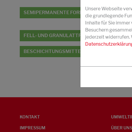
Unsere Webseite verwe
SEMIPERMANENTE FORMTRENNMITTEL
die grundlegende Fun
Inhalte für Sie imme
Besuchern gesammelt 
FELL- UND GRANULATTRENNMITTEL
jederzeit widerrufen.
Datenschutzerklärun
BESCHICHTUNGSMITTEL FÜR BAUPROFILE
KONTAKT
UMWELTI
IMPRESSUM
ÜBER UN