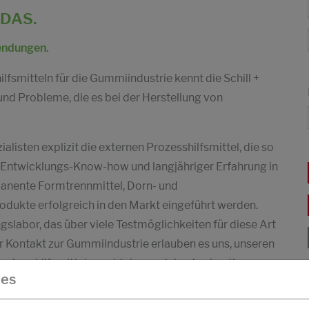
 DAS.
endungen.
lfsmitteln für die Gummiindustrie kennt die Schill +
nd Probleme, die es bei der Herstellung von
alisten explizit die externen Prozesshilfsmittel, die so
l Entwicklungs-Know-how und langjähriger Erfahrung in
manente Formtrennmittel, Dorn- und
ukte erfolgreich in den Markt eingeführt werden.
labor, das über viele Testmöglichkeiten für diese Art
er Kontakt zur Gummiindustrie erlauben es uns, unseren
tagehilfsmittel anzubieten, welche den heutigen
ies
dustrie entsprechen.