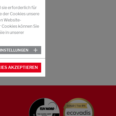
ie erforderlich für
fe der Cookies unsere
on Website-
r Cookies können Sie
ie in unserer
EINSTELLUNGEN
IES AKZEPTIEREN