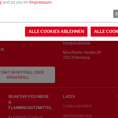
g
und zu uns im
Impressum
.
KONTAKT
NFORMATIONEN
ALLE COOKIES ABLEHNEN
ALLE COOK
Telefon +49 40 733 62 - 0
S
info@struktol.de
ES
Moorfleeter Straße 28
22113 Hamburg
E
TAKT IM NOTFALL ODER
KRISENFALL
REAKTIVE POLYMERE
LATEX
&
STABILISATOREN
FLAMMSCHUTZMITTEL
ANTIOXIDANTIEN
KLEBSTOFFZUSÄTZE