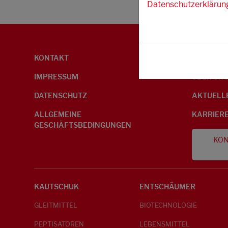
Datenschutzerklärun
KONTAKT
UMWELTI
IMPRESSUM
ÜBER UN
DATENSCHUTZ
AKTUELL
ALLGEMEINE
KARRIER
GESCHÄFTSBEDINGUNGEN
KON
KAUTSCHUK
ENTSCHÄUMER
GLEITMITTEL
BIOTECHNOLOGIE
PEPTISATOREN
LEBENSMITTEL