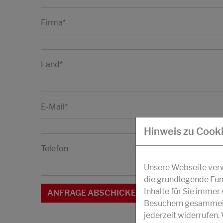
Firma
*
Land
*
E-Mail
*
Hinweis zu Cook
Telefon
Unsere Webseite verwe
die grundlegende Fun
Inhalte für Sie imme
Besuchern gesammelt 
jederzeit widerrufen.