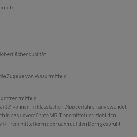
mittel:
oberflächenqualität
 die Zugabe von Waschmitteln
orntrennmitteln
iante) können im klassischen Dippverfahren angewendet
uch in das unverdünnte MR-Trennmittel und zieht den
 MR-Trennmittel kann aber auch auf den Dorn gesprüht