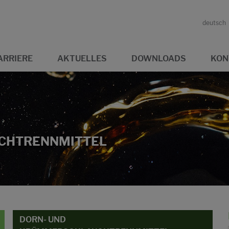
deutsch
ARRIERE
AKTUELLES
DOWNLOADS
KON
CHTRENNMITTEL
DORN- UND