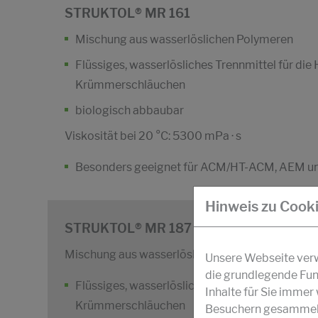
STRUKTOL® MR 161
Mischung aus wasserlöslichen Polymeren
Flüssiges, wasserlösliches Trennmittel für die
Krümmerschläuchen
biologisch abbaubar
Viskosität bei 20 °C: 5300 mPa · s
Besonders geeignet für ACM/HT-ACM, AEM 
Hinweis zu Cook
STRUKTOL® MR 187
Mischung aus wasserlöslichen Polymeren
Unsere Webseite verwe
die grundlegende Fun
Flüssiges, wasserlösliches Trennmittel für die
Inhalte für Sie imme
Krümmerschläuchen
Besuchern gesammelt 