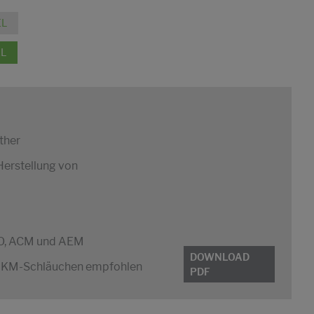
EL
L
ther
 Herstellung von
ECO, ACM und AEM
DOWNLOAD
n FKM-Schläuchen empfohlen
PDF