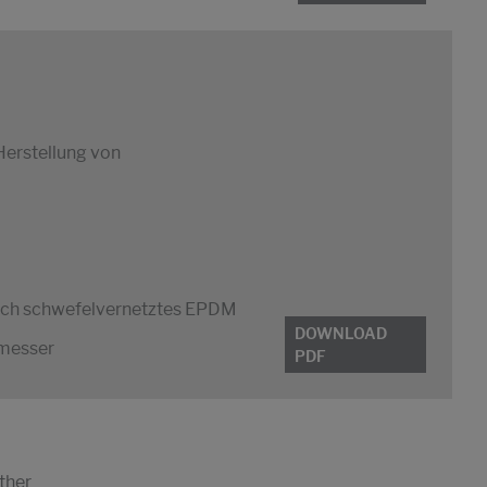
 Herstellung von
auch schwefelvernetztes EPDM
DOWNLOAD
hmesser
PDF
ther