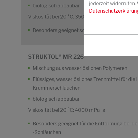
jederzeit widerrufen.
biologisch abbaubar
Datenschutzerklärun
Viskosität bei 20 °C: 3500 mPa · s
Besonders geeignet sowohl für peroxid- als 
STRUKTOL® MR 226
Mischung aus wasserlöslichen Polymeren
Flüssiges, wasserlösliches Trennmittel für die
Krümmerschläuchen
biologisch abbaubar
Viskosität bei 20 °C: 4000 mPa · s
Besonders geeignet für die Entformung bei d
-Schläuchen