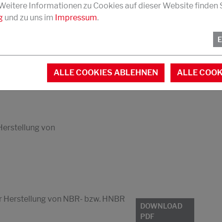
 Weitere Informationen zu Cookies auf dieser Website finden S
g
und zu uns im
Impressum
.
DOWNLOAD
auch schwefelvernetztes EPDM
PDF
ALLE COOKIES ABLEHNEN
ALLE COOK
 Herstellung von
er Herstellung von NBR- bzw. HNBR
DOWNLOAD
PDF