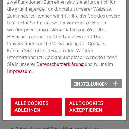
zwei Funktionen: Zum einen sind sie erforderlich für
Mischung aus wasserlöslichen Polymeren
die grundlegende Funktionalität unserer Website.
Flüssiges, wasserlösliches Trennmittel für die
Zum anderen können wir mit Hilfe der Cookies unsere
Herstellung von Krümmerschläuchen
Inhalte für Sie immer weiter verbessern. Hierzu
werden pseudonymisierte Daten von Website-
biologisch abbaubar
Besuchern gesammelt und ausgewertet. Das
Viskosität bei 20 °C: 1500 mPa · s
Einverständnis in die Verwendung der Cookies
können Sie jederzeit widerrufen. Weitere
Besonders geeignet sowohl für peroxid- als
Informationen zu Cookies auf dieser Website finden
auch schwefelvernetztes EPDM
Sie in unserer
Datenschutzerklärung
und zu uns im
Impressum
.
Geringere Viskosität für kleine
Schlauchdurchmesser
EINSTELLUNGEN
DOWNLOAD PDF
ALLE COOKIES
ALLE COOKIES
ABLEHNEN
AKZEPTIEREN
STRUKTOL® MR 391