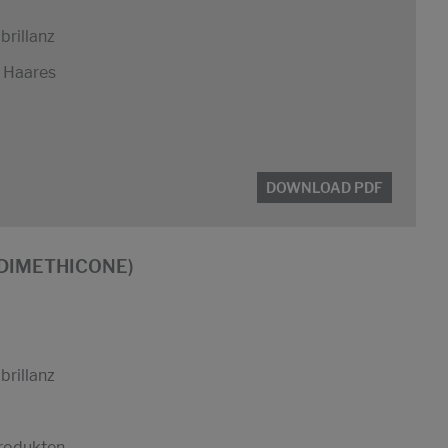
brillanz
s Haares
DOWNLOAD PDF
L DIMETHICONE)
brillanz
produkten