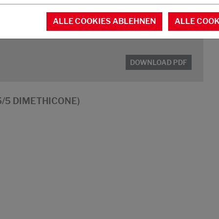
ALLE COOKIES ABLEHNEN
ALLE COOK
d stabil)
DOWNLOAD PDF
15/5 DIMETHICONE)