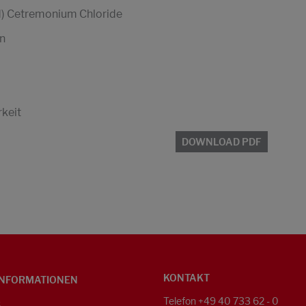
d) Cetremonium Chloride
on
keit
DOWNLOAD PDF
KONTAKT
NFORMATIONEN
Telefon +49 40 733 62 - 0
S