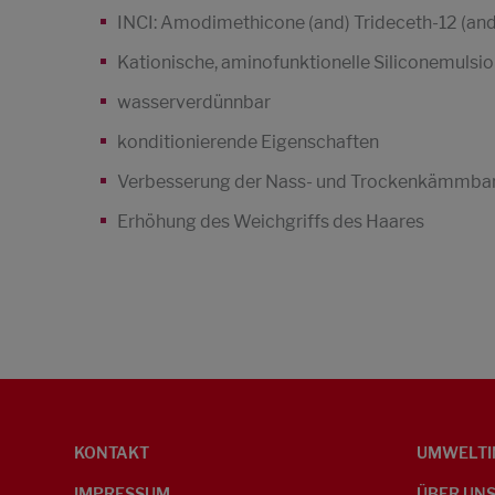
INCI: Amodimethicone (and) Trideceth-12 (an
Kationische, aminofunktionelle Siliconemulsi
wasserverdünnbar
konditionierende Eigenschaften
Verbesserung der Nass- und Trockenkämmbar
Erhöhung des Weichgriffs des Haares
KONTAKT
UMWELTI
IMPRESSUM
ÜBER UN