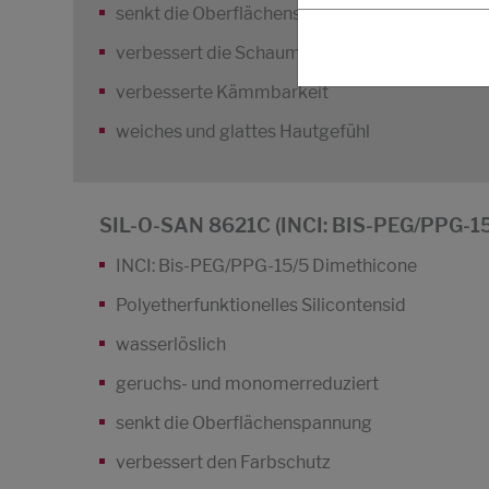
senkt die Oberflächenspannung
verbessert die Schaumstruktur (weich, dicht un
verbesserte Kämmbarkeit
weiches und glattes Hautgefühl
SIL-O-SAN 8621C (INCI: BIS-PEG/PPG-
INCI: Bis-PEG/PPG-15/5 Dimethicone
Polyetherfunktionelles Silicontensid
wasserlöslich
geruchs- und monomerreduziert
senkt die Oberflächenspannung
verbessert den Farbschutz