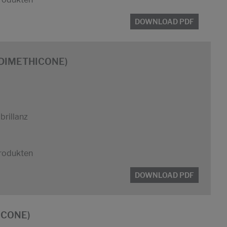
DOWNLOAD PDF
L DIMETHICONE)
brillanz
produkten
DOWNLOAD PDF
ICONE)