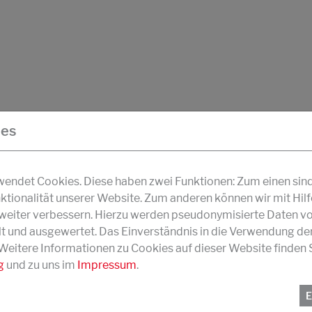
ies
d stabil)
DOWNLOAD PDF
ndet Cookies. Diese haben zwei Funktionen: Zum einen sind s
ktionalität unserer Website. Zum anderen können wir mit Hil
r weiter verbessern. Hierzu werden pseudonymisierte Daten v
0 DIMETHICONE)
und ausgewertet. Das Einverständnis in die Verwendung de
 Weitere Informationen zu Cookies auf dieser Website finden S
g
und zu uns im
Impressum
.