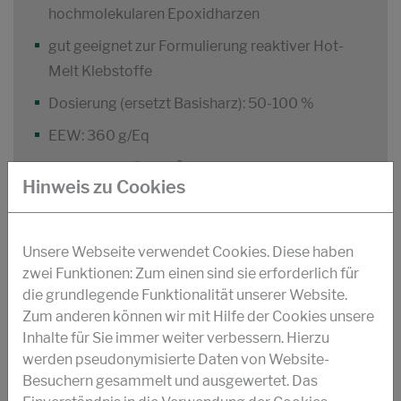
hochmolekularen Epoxidharzen
gut geeignet zur Formulierung reaktiver Hot-
Melt Klebstoffe
Dosierung (ersetzt Basisharz): 50-100 %
EEW: 360 g/Eq
Dyn. Viskosität (80 °C): 15 Pa.s
Hinweis zu Cookies
Aussehen: gelblich, pastöses Harz
Unsere Webseite verwendet Cookies. Diese haben
zwei Funktionen: Zum einen sind sie erforderlich für
STRUKTOL® POLYDIS® 3691
die grundlegende Funktionalität unserer Website.
Zum anderen können wir mit Hilfe der Cookies unsere
Nitrilkautschuk-modifiziertes Epoxidharz
Inhalte für Sie immer weiter verbessern. Hierzu
(DGEBF)
werden pseudonymisierte Daten von Website-
Besuchern gesammelt und ausgewertet. Das
Anwendung in Klebstoffen zur Verbesserung