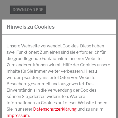
DOWNLOAD PDF
Hinweis zu Cookies
STRUKTOL® POLYCAVIT® 3530
Polyurethan-Prepolymer abgemischt mit
Unsere Webseite verwendet Cookies. Diese haben
Epoxidharz
zwei Funktionen: Zum einen sind sie erforderlich für
die grundlegende Funktionalität unserer Website.
Verbesserung von Schälfestigkeit,
Zum anderen können wir mit Hilfe der Cookies unsere
Zugscherfestigkeit, Schlagzähigkeit
Inhalte für Sie immer weiter verbessern. Hierzu
geeignet insb. zur Formulierung von 1K-
werden pseudonymisierte Daten von Website-
Strukturklebstoffen
Besuchern gesammelt und ausgewertet. Das
Einverständnis in die Verwendung der Cookies
Synergistische Effekte mmit CTBN-
können Sie jederzeit widerrufen. Weitere
Toughenern
Informationen zu Cookies auf dieser Website finden
Sie in unserer
Datenschutzerklärung
und zu uns im
Einatztemperaturen -40 bis +150°C
Impressum
.