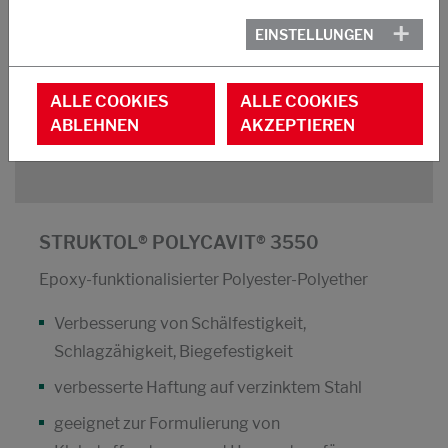
Dosierung (ersetzt Basisharz): 8-30 %
EINSTELLUNGEN
EEW: 460 g/Eq
Toughenergehalt: 60 %
ALLE COOKIES
ALLE COOKIES
Viskosität bei 40 °C: 25 Pa.s
ABLEHNEN
AKZEPTIEREN
Aussehen: gelbliche Flüssigkeit
STRUKTOL® POLYCAVIT® 3550
Epoxy-funktionalisierter Polyester-Polyether
Verbesserung von Schälfestigkeit,
Schlagzähigkeit, Biegefestigkeit
verbesserte Haftung auf verzinktem Stahl
geeignet zur Formulierung von