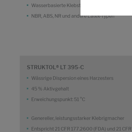
Wasserbasierte Klebstoffsysteme
NBR, ABS, NR und andere Latex-Typen
STRUKTOL® LT 395-C
Wässrige Dispersion eines Harzesters
45 % Aktivgehalt
Erweichungspunkt: 51 °C
Genereller, leistungsstarker Klebrigmacher
Entspricht 21 CFR 177.2600 (FDA) und 21 CFR