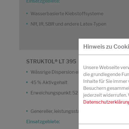
Einsatzgebiete:
Wasserbasierte Klebstoffsysteme
NR, IR, SBR und andere Latex-Typen
Hinweis zu Cook
STRUKTOL® LT 395
Unsere Webseite verwe
Wässrige Dispersion eines Harzesters
die grundlegende Fun
Inhalte für Sie imme
45 % Aktivgehalt
Besuchern gesammelt 
Erweichungspunkt: 52 °C
jederzeit widerrufen.
Datenschutzerklärun
Genereller, leistungsstarker Klebrigmacher
Einsatzgebiete: