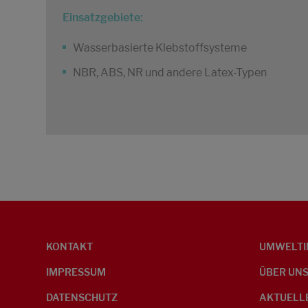
Einsatzgebiete:
Wasserbasierte Klebstoffsysteme
NBR, ABS, NR und andere Latex-Typen
KONTAKT
UMWELTI
IMPRESSUM
ÜBER UN
DATENSCHUTZ
AKTUELL