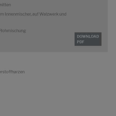
nitten
 im Innenmischer, auf Walzwerk und
r Rohmischung
DOWNLOAD
PDF
erstoffharzen