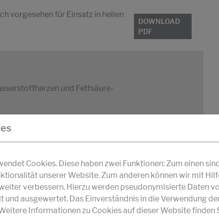
ch vorgesehen für Einsatz in hellen
DOWNLOAD
PDF
sserstoffharzen und Fettsäure-
ies
ndet Cookies. Diese haben zwei Funktionen: Zum einen sind s
ktionalität unserer Website. Zum anderen können wir mit Hil
r weiter verbessern. Hierzu werden pseudonymisierte Daten v
und ausgewertet. Das Einverständnis in die Verwendung de
tel
 Weitere Informationen zu Cookies auf dieser Website finden S
R - und NR-Verschnitte