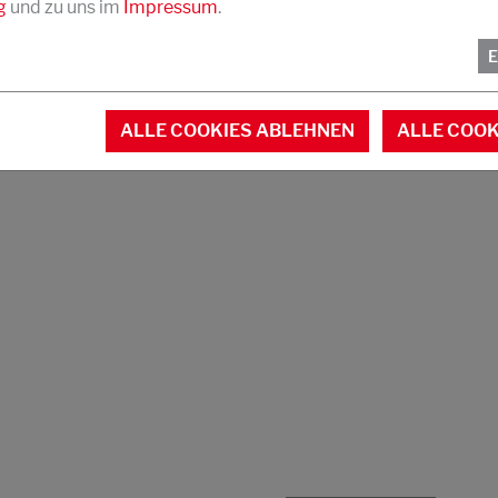
g
und zu uns im
Impressum
.
ie Kalandrier- und
DOWNLOAD
PDF
ALLE COOKIES ABLEHNEN
ALLE COOK