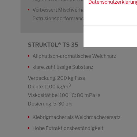
Datenschutzerklärun
Verbessert Mischverhalten und im Speziellen d
Extrusionsperformance
STRUKTOL® TS 35
Aliphatisch-aromatisches Weichharz
klare, zähflüssige Substanz
Verpackung: 200 kg Fass
3
Dichte: 1100 kg/m
Viskosität bei 100 °C: 80 mPa · s
Dosierung: 5-30 phr
Klebrigmacher als Weichmacherersatz
Hohe Extraktionsbeständigkeit