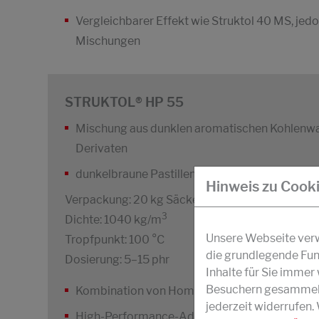
Vergleichbarer Effekt wie Struktol 40 MS, jedo
Mischungen
STRUKTOL® HP 55
Mischung aus dunklen aromatischen Kohlenwa
Derivaten
dunkelbraune Pastillen
Hinweis zu Cook
Verpackung: 20 kg Säcke
3
Dichte: 1040 kg/m
Unsere Webseite verwe
Tropfpunkt: 100 °C
die grundlegende Fun
Dosierung: 5–15 phr
Inhalte für Sie imme
Besuchern gesammelt 
Kombination von Homogenisator und Gleitmit
jederzeit widerrufen.
High-Performance-Additiv für hochgefüllte SB