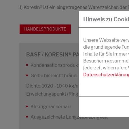
1) Koresin® ist ein eingetragenes Warenzeichen de
Hinweis zu Cook
HANDELSPRODUKTE
Unsere Webseite verwe
die grundlegende Fun
Inhalte für Sie imme
BASF / KORESIN® PASTILLEN
Besuchern gesammelt 
Kondensationsprodukt von Butylphenol und A
jederzeit widerrufen.
Datenschutzerklärun
Gelbe bis leicht bräunliche Pastillen
Dichte: 1020 - 1040 kg/m³
Erweichungspunkt (Ring-Kugel): 135–150 °C
Klebrigmacherharz
Ausgezeichnete Langzeitklebrigkeit