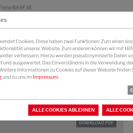
r Firma BASF SE
ies
ndet Cookies. Diese haben zwei Funktionen: Zum einen sind s
ktionalität unserer Website. Zum anderen können wir mit Hil
r weiter verbessern. Hierzu werden pseudonymisierte Daten v
und ausgewertet. Das Einverständnis in die Verwendung de
cetylen
 Weitere Informationen zu Cookies auf dieser Website finden S
g
und zu uns im
Impressum
.
ALLE COOKIES ABLEHNEN
ALLE COOK
DOWNLOAD PDF