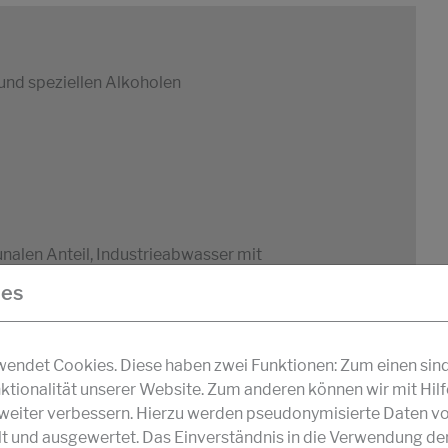
und speziellen Alkoholen
alen Anteil, Industrieabwasser mit
r Proteinen und für die Entgasung von
ies
DOWNLOAD
PDF
ndet Cookies. Diese haben zwei Funktionen: Zum einen sind s
ktionalität unserer Website. Zum anderen können wir mit Hil
r weiter verbessern. Hierzu werden pseudonymisierte Daten v
und ausgewertet. Das Einverständnis in die Verwendung de
Kohlenwasserstoffen