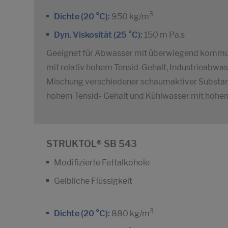
3
Dichte (20 °C):
950 kg/m
Dyn. Viskosität (25 °C):
150 m Pa.s
Geeignet für Abwasser mit überwiegend kommu
mit relativ hohem Tensid-Gehalt, Industrieabwa
Mischung verschiedener schaumaktiver Substanz
hohem Tensid- Gehalt und Kühlwasser mit hohem
STRUKTOL® SB 543
Modifizierte Fettalkohole
Gelbliche Flüssigkeit
3
Dichte (20 °C):
880 kg/m