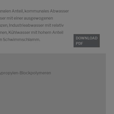
nalen Anteil, kommunales Abwasser
sser mit einer ausgewogenen
en, Industrieabwasser mit relativ
inen, Kühlwasser mit hohem Anteil
DOWNLOAD
 von Schwimmschlamm.
PDF
oxypropylen-Blockpolymeren