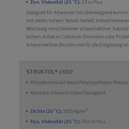
Dyn. Viskosität (25 °C):
23 m Pa.s
Geeignet für Abwasser mit überwiegend kommu
mit relativ hohem Tensid-Gehalt, Industrieabwa
Mischung verschiedener schaumaktiver Substanz
hohem Anteil an Cellulose-Derivaten oder Prote
schaumaktiver Biozide und für die Entgasung
STRUKTOL® J 650
Polyalkohole auf Basis Polyoxyethylen-Poly
Klare bis schwach trübe Flüssigkeit
3
Dichte (20 °C):
1015 kg/m
Dyn. Viskosität (25 °C):
765 m Pa.s