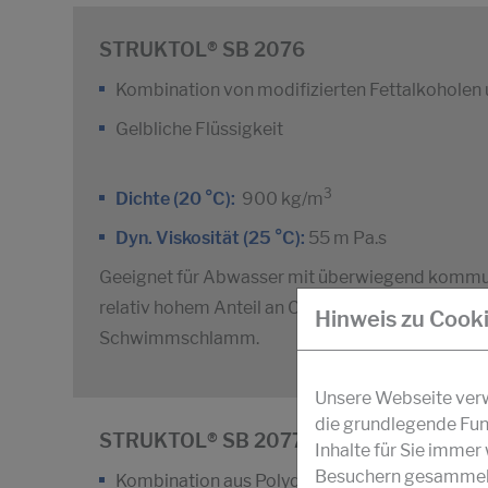
STRUKTOL® SB 2076
Kombination von modifizierten Fettalkoholen 
Gelbliche Flüssigkeit
3
Dichte (20 °C):
900 kg/m
Dyn. Viskosität (25 °C):
55 m Pa.s
Geeignet für Abwasser mit überwiegend kommun
relativ hohem Anteil an Cellulose-Derivaten ode
Hinweis zu Cook
Schwimmschlamm.
Unsere Webseite verwe
die grundlegende Fun
STRUKTOL® SB 2077
Inhalte für Sie imme
Besuchern gesammelt 
Kombination aus Polydemethylsiloxanen und 