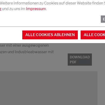
 Weitere Informationen zu Cookies auf dieser Website finden S
g
und zu uns im
Impressum
.
ALLE COOKIES ABLEHNEN
ALLE COOK
nalen Anteil, kommunales Abwasser
sser mit einer ausgewogenen
zen und Industrieabwasser mit
DOWNLOAD
PDF