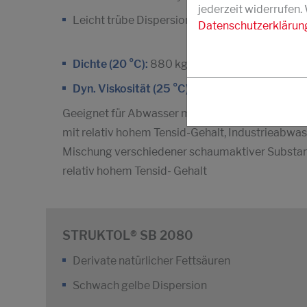
jederzeit widerrufen.
Leicht trübe Dispersion
Datenschutzerklärun
3
Dichte (20 °C):
880 kg/m
Dyn. Viskosität (25 °C):
150 m Pa.s
Geeignet für Abwasser mit überwiegend kommu
mit relativ hohem Tensid-Gehalt, Industrieabwa
Mischung verschiedener schaumaktiver Substan
relativ hohem Tensid- Gehalt
STRUKTOL® SB 2080
Derivate natürlicher Fettsäuren
Schwach gelbe Dispersion