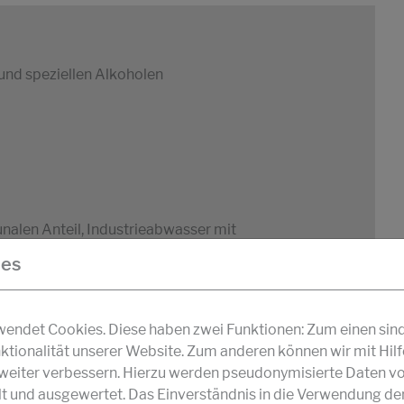
und speziellen Alkoholen
alen Anteil, Industrieabwasser mit
r Proteinen und für die Entgasung von
ies
DOWNLOAD
PDF
ndet Cookies. Diese haben zwei Funktionen: Zum einen sind s
ktionalität unserer Website. Zum anderen können wir mit Hil
r weiter verbessern. Hierzu werden pseudonymisierte Daten v
und ausgewertet. Das Einverständnis in die Verwendung de
Kohlenwasserstoffen