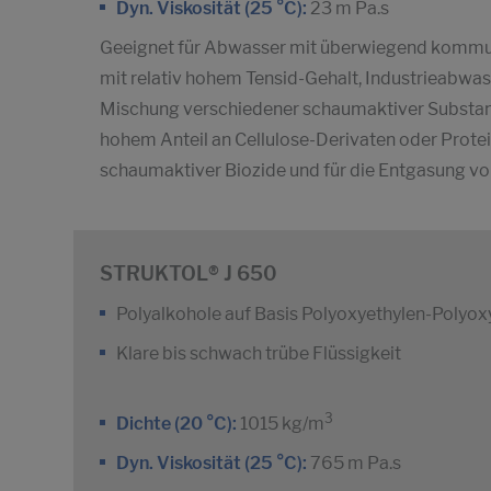
Dyn. Viskosität (25 °C):
23 m Pa.s
Geeignet für Abwasser mit überwiegend kommu
mit relativ hohem Tensid-Gehalt, Industrieabwa
Mischung verschiedener schaumaktiver Substanz
hohem Anteil an Cellulose-Derivaten oder Prote
schaumaktiver Biozide und für die Entgasung
STRUKTOL® J 650
Polyalkohole auf Basis Polyoxyethylen-Poly
Klare bis schwach trübe Flüssigkeit
3
Dichte (20 °C):
1015 kg/m
Dyn. Viskosität (25 °C):
765 m Pa.s