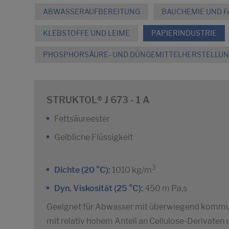
ABWASSERAUFBEREITUNG
BAUCHEMIE UND 
KLEBSTOFFE UND LEIME
PAPIERINDUSTRIE
PHOSPHORSÄURE- UND DÜNGEMITTELHERSTELLU
STRUKTOL® J 673 - 1 A
Fettsäureester
Gelbliche Flüssigkeit
3
Dichte (20 °C):
1010 kg/m
Dyn. Viskosität (25 °C):
450 m Pa.s
Geeignet für Abwasser mit überwiegend kommun
mit relativ hohem Anteil an Cellulose-Derivaten 