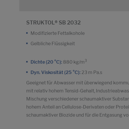
STRUKTOL® SB 2032
Modifizierte Fettalkohole
Gelbliche Flüssigkeit
3
Dichte (20 °C):
880 kg/m
Dyn. Viskosität (25 °C):
23 m Pa.s
Geeignet für Abwasser mit überwiegend kommu
mit relativ hohem Tensid-Gehalt, Industrieabwa
Mischung verschiedener schaumaktiver Substanz
hohem Anteil an Cellulose-Derivaten oder Prote
schaumaktiver Biozide und für die Entgasung