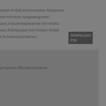
nalen Anteil, kommunales Abwasser
sser mit einer ausgewogenen
en, Industrieabwasser mit relativ
inen, Kühlwasser mit hohem Anteil
DOWNLOAD
 von Schwimmschlamm.
PDF
oxypropylen-Blockpolymeren