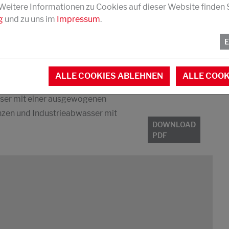
 Weitere Informationen zu Cookies auf dieser Website finden S
g
und zu uns im
Impressum
.
ALLE COOKIES ABLEHNEN
ALLE COOK
nalen Anteil, kommunales Abwasser
sser mit einer ausgewogenen
zen und Industrieabwasser mit
DOWNLOAD
PDF