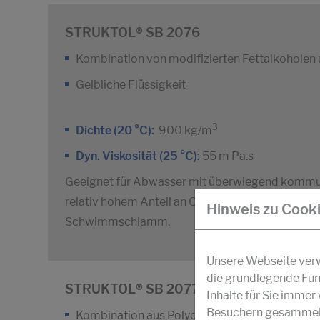
STRUKTOL® SB 2076
Kombination von modifizierten Fettalkoholen 
Gelbliche Flüssigkeit
3
Dichte (20 °C):
900 kg/m
Dyn. Viskosität (25 °C):
55 m Pa.s
Geeignet für Abwasser mit überwiegend kommun
relativ hohem Anteil an Cellulose-Derivaten ode
Hinweis zu Cook
Schwimmschlamm.
Unsere Webseite verwe
die grundlegende Fun
STRUKTOL® SB 2077
Inhalte für Sie imme
Besuchern gesammelt 
Kombination aus Polydemethylsiloxanen und 