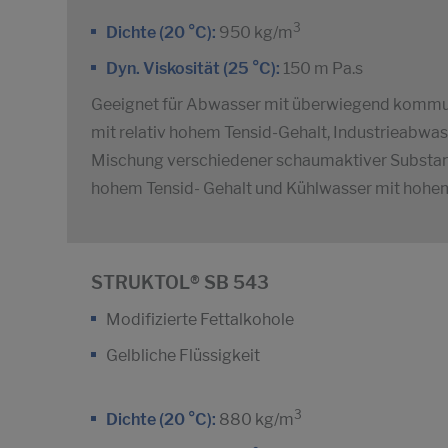
3
Dichte (20 °C):
950 kg/m
Dyn. Viskosität (25 °C):
150 m Pa.s
Geeignet für Abwasser mit überwiegend kommu
mit relativ hohem Tensid-Gehalt, Industrieabwa
Mischung verschiedener schaumaktiver Substanz
hohem Tensid- Gehalt und Kühlwasser mit hohem
STRUKTOL® SB 543
Modifizierte Fettalkohole
Gelbliche Flüssigkeit
3
Dichte (20 °C):
880 kg/m