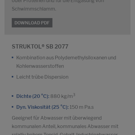
oder Proteinen und für die Entgasung von
Schwimmschlamm.
DOWNLOAD PDF
STRUKTOL® SB 2077
Kombination aus Polydemethylsiloxanen und
Kohlenwasserstoffen
Leicht trübe Dispersion
3
Dichte (20 °C):
880 kg/m
Dyn. Viskosität (25 °C):
150 m Pa.s
Geeignet für Abwasser mit überwiegend
kommunalen Anteil, kommunales Abwasser mit
relativ hohem Tensid-Gehalt, Industrieabwasser