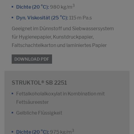
3
Dichte (20 °C):
980 kg/m
Dyn. Viskosität (25 °C):
115 m Pa.s
Geeignet im Dünnstoff und Siebwassersystem
für Hygienepapier, Kunstdruckpapier,
Faltschachtelkarton und laminiertes Papier
DOWNLOAD PDF
STRUKTOL® SB 2251
Fettalkoholalkoxylat in Kombination mit
Fettsäureester
Gelbliche Flüssigkeit
3
Dichte (20 °C):
975 kg/m