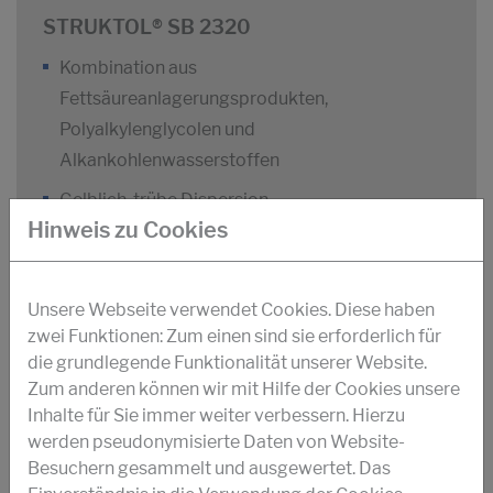
STRUKTOL® SB 2320
Kombination aus
Fettsäureanlagerungsprodukten,
Polyalkylenglycolen und
Alkankohlenwasserstoffen
Gelblich, trübe Dispersion
Hinweis zu Cookies
3
Dichte (20 °C):
965 kg/m
Unsere Webseite verwendet Cookies. Diese haben
Dyn. Viskosität (25 °C):
120 m Pa.s
zwei Funktionen: Zum einen sind sie erforderlich für
Entschäumer für Bauchemie und Faserzement-
die grundlegende Funktionalität unserer Website.
Herstellung
Zum anderen können wir mit Hilfe der Cookies unsere
Inhalte für Sie immer weiter verbessern. Hierzu
DOWNLOAD PDF
werden pseudonymisierte Daten von Website-
Besuchern gesammelt und ausgewertet. Das