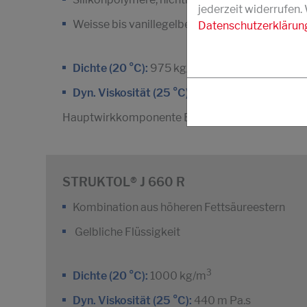
jederzeit widerrufen.
Weisse bis vanillegelbe Dispersion
Datenschutzerklärun
3
Dichte (20 °C):
975 kg/m
Dyn. Viskosität (25 °C):
300 m Pa.s
Hauptwirkkomponente E 900
STRUKTOL® J 660 R
Kombination aus höheren Fettsäureestern
Gelbliche Flüssigkeit
3
Dichte (20 °C):
1000 kg/m
Dyn. Viskosität (25 °C):
440 m Pa.s