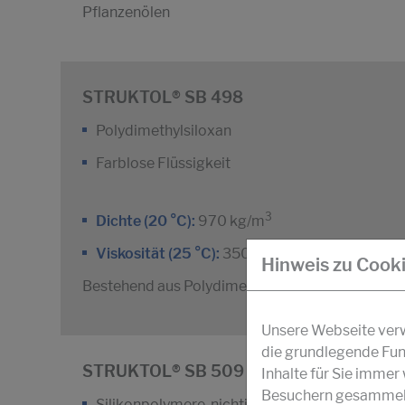
Pflanzenölen
STRUKTOL® SB 498
Polydimethylsiloxan
Farblose Flüssigkeit
3
Dichte (20 °C):
970 kg/m
2
Viskosität (25 °C):
350 mm
/s
Hinweis zu Cook
Bestehend aus Polydimethylsiloxan (E 900)
Unsere Webseite verwe
die grundlegende Fun
STRUKTOL® SB 509
Inhalte für Sie imme
Besuchern gesammelt 
Silikonpolymere, nichtionische Tenside und Ki