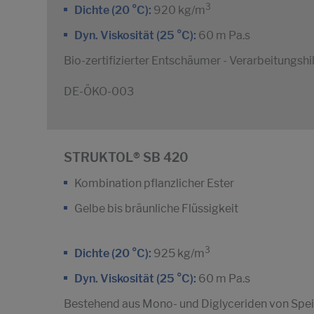
3
Dichte (20 °C):
920 kg/m
Dyn. Viskosität (25 °C):
60 m Pa.s
Bio-zertifizierter Entschäumer - Verarbeitungshil
DE-ÖKO-003
STRUKTOL® SB 420
Kombination pflanzlicher Ester
Gelbe bis bräunliche Flüssigkeit
3
Dichte (20 °C):
925 kg/m
Dyn. Viskosität (25 °C):
60 m Pa.s
Bestehend aus Mono- und Diglyceriden von Speis