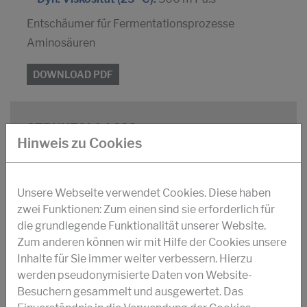
Entschäumer für Fermentationsprozesse
Aminosäuren
DOWNLOAD PDF
STRUKTOL® J 633
Hinweis zu Cookies
Kombination von Copolymeren von Ethylen
und Propylenoxyd mit Estern langkettiger
Fettsäuren
Unsere Webseite verwendet Cookies. Diese haben
zwei Funktionen: Zum einen sind sie erforderlich für
Gelbliche Flüssigkeit
die grundlegende Funktionalität unserer Website.
Zum anderen können wir mit Hilfe der Cookies unsere
Inhalte für Sie immer weiter verbessern. Hierzu
3
Dichte (20 °C):
1007 kg/m
werden pseudonymisierte Daten von Website-
Dyn. Viskosität (25 °C):
700 m Pa.s
Besuchern gesammelt und ausgewertet. Das