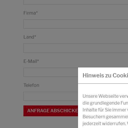
Firma
*
Land
*
E-Mail
*
Hinweis zu Cook
Telefon
Unsere Webseite verwe
die grundlegende Fun
Inhalte für Sie imme
Besuchern gesammelt 
jederzeit widerrufen.