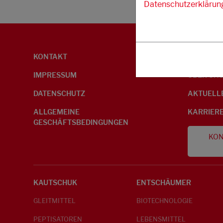
Datenschutzerklärun
KONTAKT
UMWELTI
IMPRESSUM
ÜBER UN
DATENSCHUTZ
AKTUELL
ALLGEMEINE
KARRIER
GESCHÄFTSBEDINGUNGEN
KON
KAUTSCHUK
ENTSCHÄUMER
GLEITMITTEL
BIOTECHNOLOGIE
PEPTISATOREN
LEBENSMITTEL