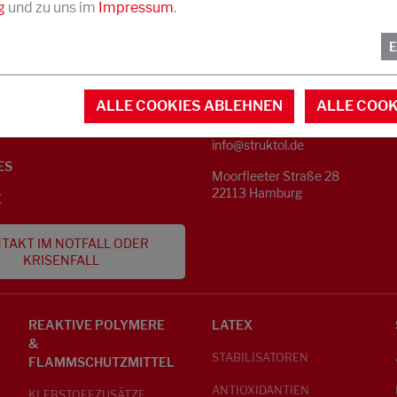
g
und zu uns im
Impressum
.
KONTAKT
NFORMATIONEN
ALLE COOKIES ABLEHNEN
ALLE COOK
Telefon +49 40 733 62 - 0
S
info@struktol.de
ES
Moorfleeter Straße 28
22113 Hamburg
E
TAKT IM NOTFALL ODER
KRISENFALL
REAKTIVE POLYMERE
LATEX
&
STABILISATOREN
FLAMMSCHUTZMITTEL
ANTIOXIDANTIEN
KLEBSTOFFZUSÄTZE