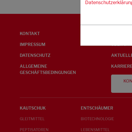
Datenschutzerklärun
KONTAKT
UMWELTI
IMPRESSUM
ÜBER UN
DATENSCHUTZ
AKTUELL
ALLGEMEINE
KARRIER
GESCHÄFTSBEDINGUNGEN
KON
KAUTSCHUK
ENTSCHÄUMER
GLEITMITTEL
BIOTECHNOLOGIE
PEPTISATOREN
LEBENSMITTEL