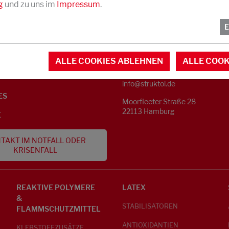
g
und zu uns im
Impressum
.
KONTAKT
NFORMATIONEN
ALLE COOKIES ABLEHNEN
ALLE COOK
Telefon +49 40 733 62 - 0
S
info@struktol.de
ES
Moorfleeter Straße 28
22113 Hamburg
E
TAKT IM NOTFALL ODER
KRISENFALL
REAKTIVE POLYMERE
LATEX
&
STABILISATOREN
FLAMMSCHUTZMITTEL
ANTIOXIDANTIEN
KLEBSTOFFZUSÄTZE