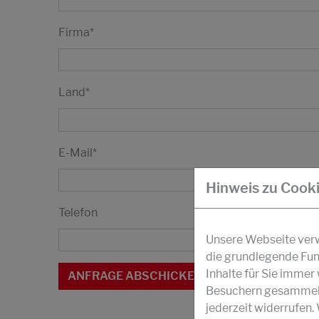
Firma
*
Land
*
E-Mail
*
Hinweis zu Cook
Telefon
Unsere Webseite verwe
die grundlegende Fun
Inhalte für Sie imme
Besuchern gesammelt 
jederzeit widerrufen.