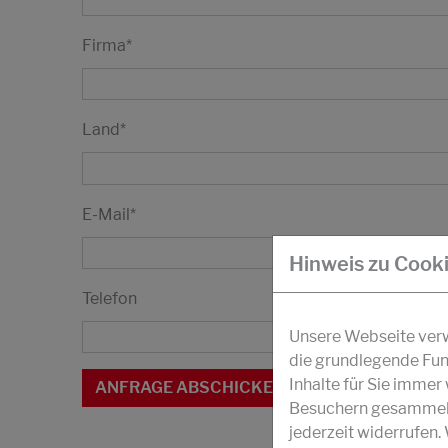
Firma
*
Land
*
E-Mail
*
Hinweis zu Cook
Telefon
Unsere Webseite verwe
die grundlegende Fun
Inhalte für Sie imme
Besuchern gesammelt 
jederzeit widerrufen.