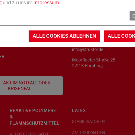
g
und zu uns im
Impressum
.
KONTAKT
NFORMATIONEN
ALLE COOKIES ABLEHNEN
ALLE COOK
Telefon +49 40 733 62 - 0
S
info@struktol.de
ES
Moorfleeter Straße 28
22113 Hamburg
E
TAKT IM NOTFALL ODER
KRISENFALL
REAKTIVE POLYMERE
LATEX
&
STABILISATOREN
FLAMMSCHUTZMITTEL
ANTIOXIDANTIEN
KLEBSTOFFZUSÄTZE