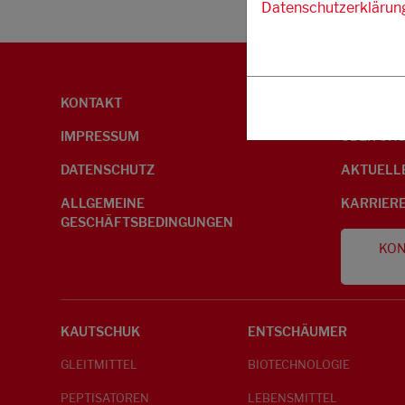
Datenschutzerklärun
KONTAKT
UMWELTI
IMPRESSUM
ÜBER UN
DATENSCHUTZ
AKTUELL
ALLGEMEINE
KARRIER
GESCHÄFTSBEDINGUNGEN
KON
KAUTSCHUK
ENTSCHÄUMER
GLEITMITTEL
BIOTECHNOLOGIE
PEPTISATOREN
LEBENSMITTEL