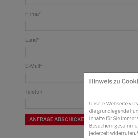
Firma
*
Land
*
E-Mail
*
Hinweis zu Cook
Telefon
Unsere Webseite verwe
die grundlegende Fun
Inhalte für Sie imme
Besuchern gesammelt 
jederzeit widerrufen.