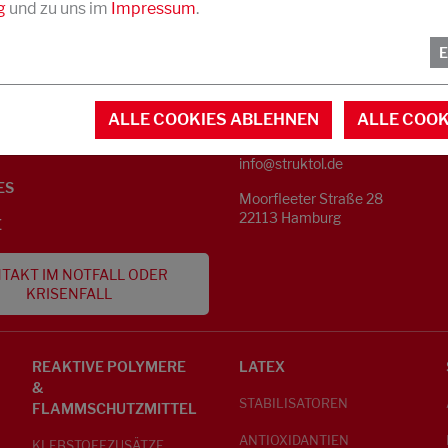
g
und zu uns im
Impressum
.
KONTAKT
NFORMATIONEN
ALLE COOKIES ABLEHNEN
ALLE COOK
Telefon +49 40 733 62 - 0
S
info@struktol.de
ES
Moorfleeter Straße 28
22113 Hamburg
E
TAKT IM NOTFALL ODER
KRISENFALL
REAKTIVE POLYMERE
LATEX
&
STABILISATOREN
FLAMMSCHUTZMITTEL
ANTIOXIDANTIEN
KLEBSTOFFZUSÄTZE