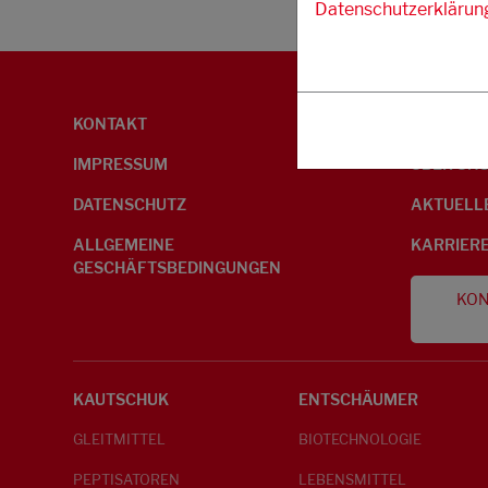
Datenschutzerklärun
KONTAKT
UMWELTI
IMPRESSUM
ÜBER UN
DATENSCHUTZ
AKTUELL
ALLGEMEINE
KARRIER
GESCHÄFTSBEDINGUNGEN
KON
KAUTSCHUK
ENTSCHÄUMER
GLEITMITTEL
BIOTECHNOLOGIE
PEPTISATOREN
LEBENSMITTEL