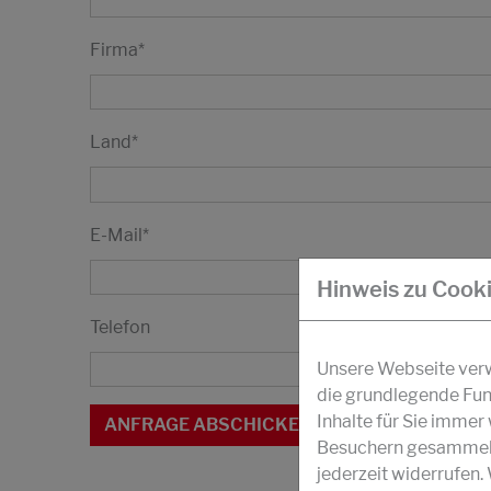
Firma
*
Land
*
E-Mail
*
Hinweis zu Cook
Telefon
Unsere Webseite verwe
die grundlegende Fun
Inhalte für Sie imme
Besuchern gesammelt 
jederzeit widerrufen.