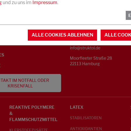
g
und zu uns im
Impressum
.
KONTAKT
NFORMATIONEN
ALLE COOKIES ABLEHNEN
ALLE COOK
Telefon +49 40 733 62 - 0
S
info@struktol.de
ES
Moorfleeter Straße 28
22113 Hamburg
E
TAKT IM NOTFALL ODER
KRISENFALL
REAKTIVE POLYMERE
LATEX
&
STABILISATOREN
FLAMMSCHUTZMITTEL
ANTIOXIDANTIEN
KLEBSTOFFZUSÄTZE