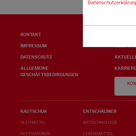
Datenschutzerklärun
KONTAKT
UMWELTI
IMPRESSUM
ÜBER UN
DATENSCHUTZ
AKTUELL
ALLGEMEINE
KARRIER
GESCHÄFTSBEDINGUNGEN
KON
KAUTSCHUK
ENTSCHÄUMER
GLEITMITTEL
BIOTECHNOLOGIE
PEPTISATOREN
LEBENSMITTEL