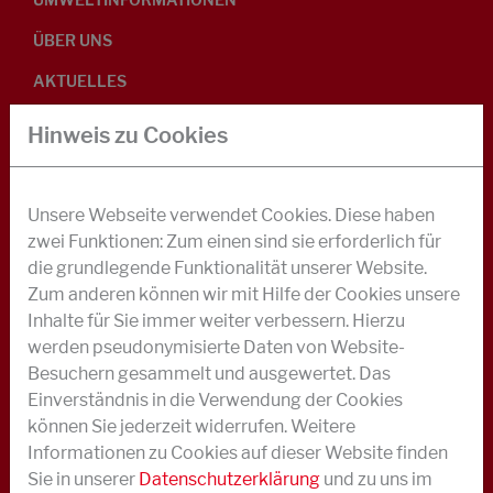
ÜBER UNS
AKTUELLES
KARRIERE
Hinweis zu Cookies
KONTAKT IM NOTFALL ODER KRISENFALL
Unsere Webseite verwendet Cookies. Diese haben
KONTAKT
zwei Funktionen: Zum einen sind sie erforderlich für
Telefon +49 40 733 62 - 0
die grundlegende Funktionalität unserer Website.
info@struktol.de
Zum anderen können wir mit Hilfe der Cookies unsere
Moorfleeter Straße 28
Inhalte für Sie immer weiter verbessern. Hierzu
22113 Hamburg
werden pseudonymisierte Daten von Website-
Besuchern gesammelt und ausgewertet. Das
Einverständnis in die Verwendung der Cookies
können Sie jederzeit widerrufen. Weitere
Informationen zu Cookies auf dieser Website finden
Sie in unserer
Datenschutzerklärung
und zu uns im