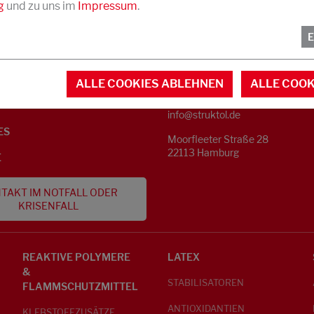
g
und zu uns im
Impressum
.
KONTAKT
NFORMATIONEN
ALLE COOKIES ABLEHNEN
ALLE COOK
Telefon +49 40 733 62 - 0
S
info@struktol.de
ES
Moorfleeter Straße 28
22113 Hamburg
E
TAKT IM NOTFALL ODER
KRISENFALL
REAKTIVE POLYMERE
LATEX
&
STABILISATOREN
FLAMMSCHUTZMITTEL
ANTIOXIDANTIEN
KLEBSTOFFZUSÄTZE