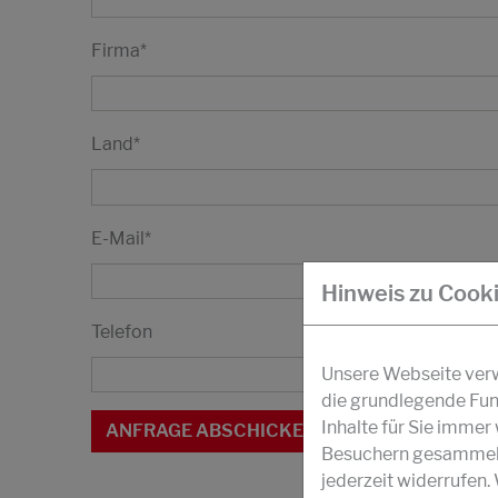
Firma
*
Land
*
E-Mail
*
Hinweis zu Cook
Telefon
Unsere Webseite verwe
die grundlegende Fun
Inhalte für Sie imme
Besuchern gesammelt 
jederzeit widerrufen.