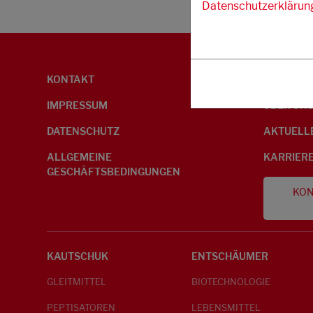
Datenschutzerklärun
KONTAKT
UMWELTI
IMPRESSUM
ÜBER UN
DATENSCHUTZ
AKTUELL
ALLGEMEINE
KARRIER
GESCHÄFTSBEDINGUNGEN
KON
KAUTSCHUK
ENTSCHÄUMER
GLEITMITTEL
BIOTECHNOLOGIE
PEPTISATOREN
LEBENSMITTEL