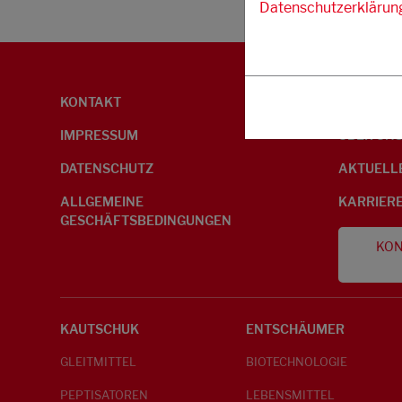
Datenschutzerklärun
KONTAKT
UMWELTI
IMPRESSUM
ÜBER UN
DATENSCHUTZ
AKTUELL
ALLGEMEINE
KARRIER
GESCHÄFTSBEDINGUNGEN
KON
KAUTSCHUK
ENTSCHÄUMER
GLEITMITTEL
BIOTECHNOLOGIE
PEPTISATOREN
LEBENSMITTEL