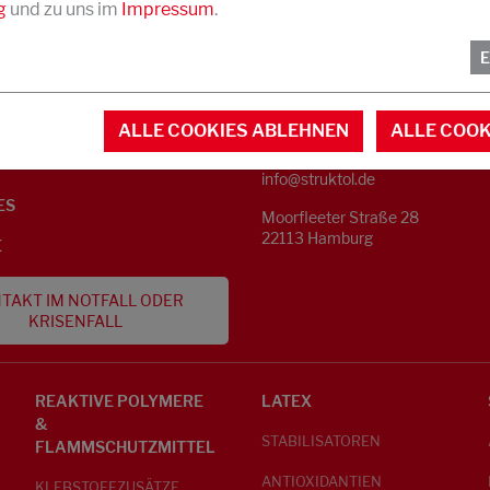
g
und zu uns im
Impressum
.
KONTAKT
NFORMATIONEN
ALLE COOKIES ABLEHNEN
ALLE COOK
Telefon +49 40 733 62 - 0
S
info@struktol.de
ES
Moorfleeter Straße 28
22113 Hamburg
E
TAKT IM NOTFALL ODER
KRISENFALL
REAKTIVE POLYMERE
LATEX
&
STABILISATOREN
FLAMMSCHUTZMITTEL
ANTIOXIDANTIEN
KLEBSTOFFZUSÄTZE