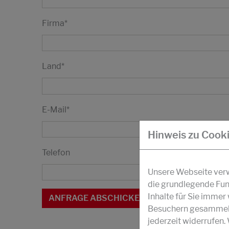
Firma
*
Land
*
E-Mail
*
Hinweis zu Cook
Telefon
Unsere Webseite verwe
die grundlegende Fun
Inhalte für Sie imme
Besuchern gesammelt 
jederzeit widerrufen.