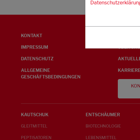
Datenschutzerklärun
KONTAKT
UMWELTI
IMPRESSUM
ÜBER UN
DATENSCHUTZ
AKTUELL
ALLGEMEINE
KARRIER
GESCHÄFTSBEDINGUNGEN
KON
KAUTSCHUK
ENTSCHÄUMER
GLEITMITTEL
BIOTECHNOLOGIE
PEPTISATOREN
LEBENSMITTEL