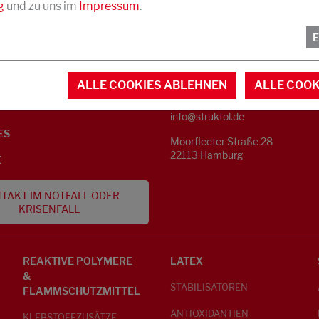
g
und zu uns im
Impressum
.
KONTAKT
NFORMATIONEN
ALLE COOKIES ABLEHNEN
ALLE COOK
Telefon +49 40 733 62 - 0
S
info@struktol.de
ES
Moorfleeter Straße 28
22113 Hamburg
E
TAKT IM NOTFALL ODER
KRISENFALL
REAKTIVE POLYMERE
LATEX
&
STABILISATOREN
FLAMMSCHUTZMITTEL
ANTIOXIDANTIEN
KLEBSTOFFZUSÄTZE