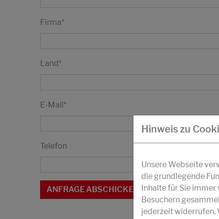
Firma
*
Land
*
E-Mail
*
Hinweis zu Cook
Telefon
Unsere Webseite verwe
die grundlegende Fun
Inhalte für Sie imme
Besuchern gesammelt 
jederzeit widerrufen.