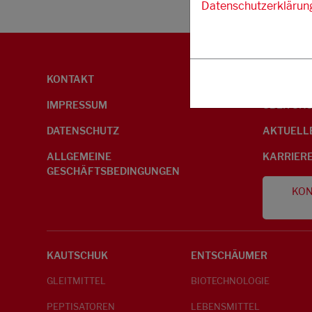
Datenschutzerklärun
KONTAKT
UMWELTI
IMPRESSUM
ÜBER UN
DATENSCHUTZ
AKTUELL
ALLGEMEINE
KARRIER
GESCHÄFTSBEDINGUNGEN
KON
KAUTSCHUK
ENTSCHÄUMER
GLEITMITTEL
BIOTECHNOLOGIE
PEPTISATOREN
LEBENSMITTEL