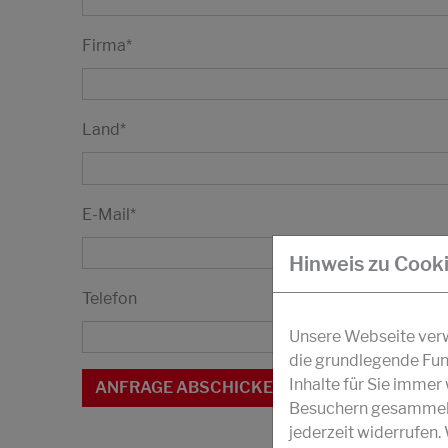
Firma
*
Land
*
E-Mail
*
Hinweis zu Cook
Telefon
Unsere Webseite verwe
die grundlegende Fun
Inhalte für Sie imme
Besuchern gesammelt 
jederzeit widerrufen.