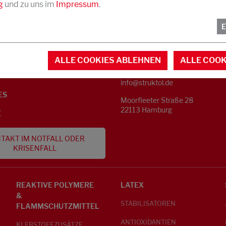
g
und zu uns im
Impressum
.
KONTAKT
NFORMATIONEN
ALLE COOKIES ABLEHNEN
ALLE COOK
Telefon +49 40 733 62 - 0
S
info@struktol.de
ES
Moorfleeter Straße 28
22113 Hamburg
E
TAKT IM NOTFALL ODER
KRISENFALL
REAKTIVE POLYMERE
LATEX
&
STABILISATOREN
FLAMMSCHUTZMITTEL
ANTIOXIDANTIEN
KLEBSTOFFZUSÄTZE