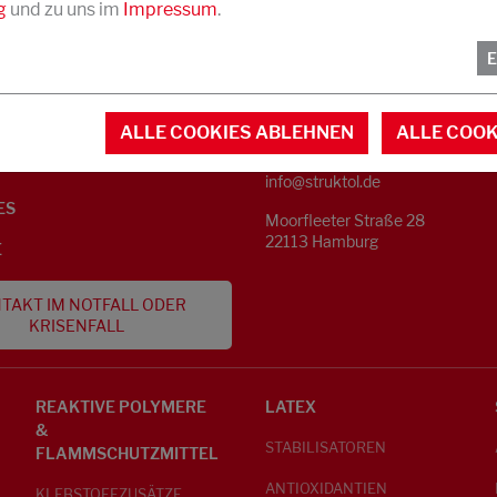
g
und zu uns im
Impressum
.
KONTAKT
NFORMATIONEN
ALLE COOKIES ABLEHNEN
ALLE COOK
Telefon +49 40 733 62 - 0
S
info@struktol.de
ES
Moorfleeter Straße 28
22113 Hamburg
E
TAKT IM NOTFALL ODER
KRISENFALL
REAKTIVE POLYMERE
LATEX
&
STABILISATOREN
FLAMMSCHUTZMITTEL
ANTIOXIDANTIEN
KLEBSTOFFZUSÄTZE