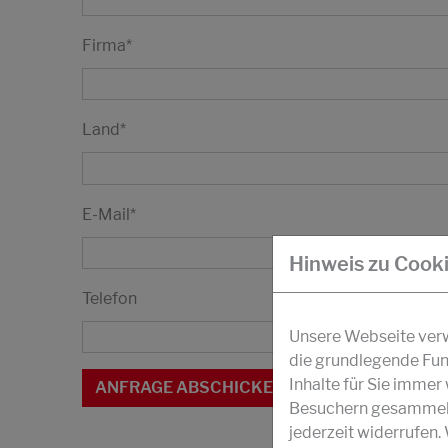
Firma
*
Land
*
E-Mail
*
Hinweis zu Cook
Telefon
Unsere Webseite verwe
die grundlegende Fun
Inhalte für Sie imme
Besuchern gesammelt 
jederzeit widerrufen.