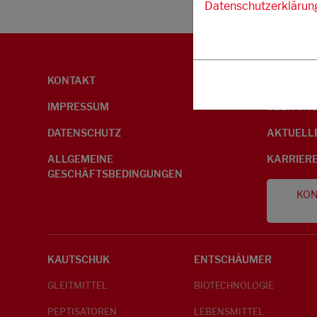
Datenschutzerklärun
KONTAKT
UMWELTI
IMPRESSUM
ÜBER UN
DATENSCHUTZ
AKTUELL
ALLGEMEINE
KARRIER
GESCHÄFTSBEDINGUNGEN
KON
KAUTSCHUK
ENTSCHÄUMER
GLEITMITTEL
BIOTECHNOLOGIE
PEPTISATOREN
LEBENSMITTEL