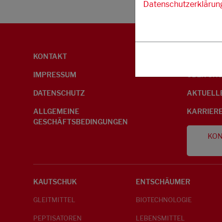
Datenschutzerklärun
KONTAKT
UMWELTI
IMPRESSUM
ÜBER UN
DATENSCHUTZ
AKTUELL
ALLGEMEINE
KARRIER
GESCHÄFTSBEDINGUNGEN
KON
KAUTSCHUK
ENTSCHÄUMER
GLEITMITTEL
BIOTECHNOLOGIE
PEPTISATOREN
LEBENSMITTEL