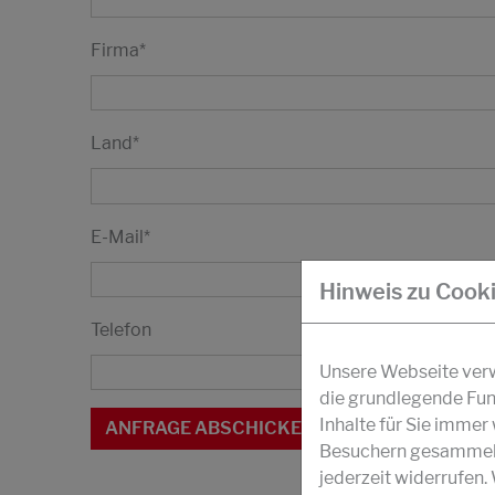
Firma
*
Land
*
E-Mail
*
Hinweis zu Cook
Telefon
Unsere Webseite verwe
die grundlegende Fun
Inhalte für Sie imme
Besuchern gesammelt 
jederzeit widerrufen.