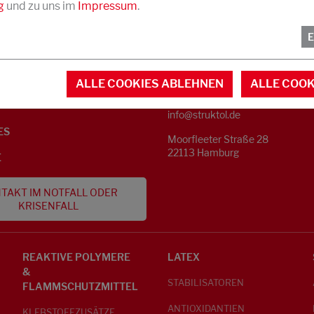
g
und zu uns im
Impressum
.
KONTAKT
NFORMATIONEN
ALLE COOKIES ABLEHNEN
ALLE COOK
Telefon +49 40 733 62 - 0
S
info@struktol.de
ES
Moorfleeter Straße 28
22113 Hamburg
E
TAKT IM NOTFALL ODER
KRISENFALL
REAKTIVE POLYMERE
LATEX
&
STABILISATOREN
FLAMMSCHUTZMITTEL
ANTIOXIDANTIEN
KLEBSTOFFZUSÄTZE