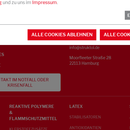
g
und zu uns im
Impressum
.
KONTAKT
NFORMATIONEN
ALLE COOKIES ABLEHNEN
ALLE COOK
Telefon +49 40 733 62 - 0
S
info@struktol.de
ES
Moorfleeter Straße 28
22113 Hamburg
E
TAKT IM NOTFALL ODER
KRISENFALL
REAKTIVE POLYMERE
LATEX
&
STABILISATOREN
FLAMMSCHUTZMITTEL
ANTIOXIDANTIEN
KLEBSTOFFZUSÄTZE