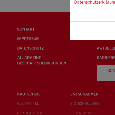
Datenschutzerklärun
KONTAKT
UMWELTI
IMPRESSUM
ÜBER UN
DATENSCHUTZ
AKTUELL
ALLGEMEINE
KARRIER
GESCHÄFTSBEDINGUNGEN
KON
KAUTSCHUK
ENTSCHÄUMER
GLEITMITTEL
BIOTECHNOLOGIE
PEPTISATOREN
LEBENSMITTEL