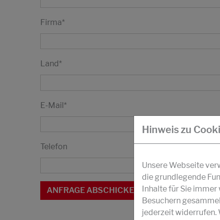
Firma
*
Land
*
E-Mail
*
Hinweis zu Cook
Telefon
Unsere Webseite verwe
die grundlegende Fun
Inhalte für Sie imme
Besuchern gesammelt 
jederzeit widerrufen.