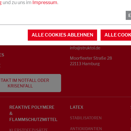
g
und zu uns im
Impressum
.
KONTAKT
NFORMATIONEN
ALLE COOKIES ABLEHNEN
ALLE COOK
Telefon +49 40 733 62 - 0
S
info@struktol.de
ES
Moorfleeter Straße 28
22113 Hamburg
E
TAKT IM NOTFALL ODER
KRISENFALL
REAKTIVE POLYMERE
LATEX
&
STABILISATOREN
FLAMMSCHUTZMITTEL
ANTIOXIDANTIEN
KLEBSTOFFZUSÄTZE