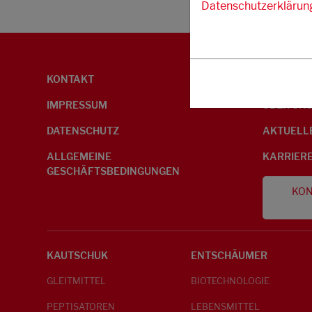
Datenschutzerklärun
KONTAKT
UMWELTI
IMPRESSUM
ÜBER UN
DATENSCHUTZ
AKTUELL
ALLGEMEINE
KARRIER
GESCHÄFTSBEDINGUNGEN
KON
KAUTSCHUK
ENTSCHÄUMER
GLEITMITTEL
BIOTECHNOLOGIE
PEPTISATOREN
LEBENSMITTEL