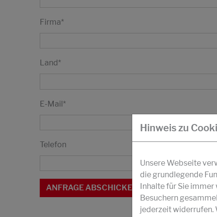
Firma
*
Land
*
E-Mail
*
Hinweis zu Cook
Telefon
Unsere Webseite verwe
die grundlegende Fun
Inhalte für Sie imme
Besuchern gesammelt 
jederzeit widerrufen.