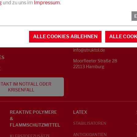
g
und zu uns im
Impressum
.
KONTAKT
NFORMATIONEN
ALLE COOKIES ABLEHNEN
ALLE COOK
Telefon +49 40 733 62 - 0
S
info@struktol.de
ES
Moorfleeter Straße 28
22113 Hamburg
E
TAKT IM NOTFALL ODER
KRISENFALL
REAKTIVE POLYMERE
LATEX
&
STABILISATOREN
FLAMMSCHUTZMITTEL
ANTIOXIDANTIEN
KLEBSTOFFZUSÄTZE