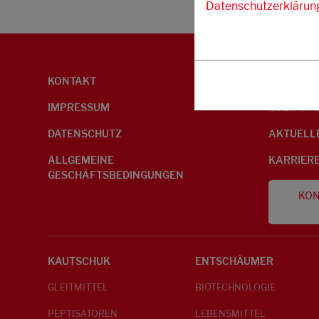
Datenschutzerklärun
KONTAKT
UMWELTI
IMPRESSUM
ÜBER UN
DATENSCHUTZ
AKTUELL
ALLGEMEINE
KARRIER
GESCHÄFTSBEDINGUNGEN
KON
KAUTSCHUK
ENTSCHÄUMER
GLEITMITTEL
BIOTECHNOLOGIE
PEPTISATOREN
LEBENSMITTEL