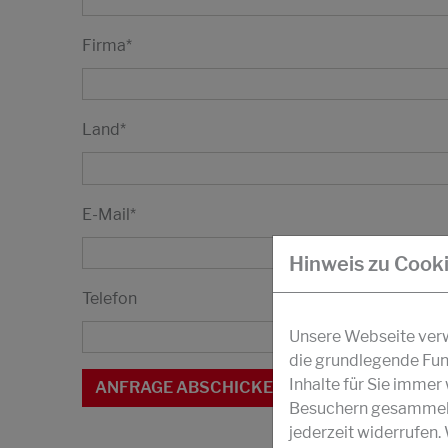
Firma
*
Land
*
E-Mail
*
Hinweis zu Cook
Telefon
Unsere Webseite verwe
die grundlegende Fun
Inhalte für Sie imme
Besuchern gesammelt 
jederzeit widerrufen.