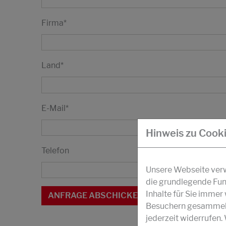
Firma
*
Land
*
E-Mail
*
Hinweis zu Cook
Telefon
Unsere Webseite verwe
die grundlegende Fun
Inhalte für Sie imme
Besuchern gesammelt 
jederzeit widerrufen.