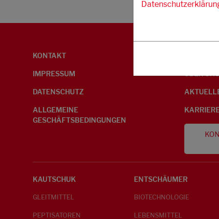
Datenschutzerklärun
KONTAKT
UMWELTI
IMPRESSUM
ÜBER UN
DATENSCHUTZ
AKTUELL
ALLGEMEINE
KARRIER
GESCHÄFTSBEDINGUNGEN
KON
KAUTSCHUK
ENTSCHÄUMER
GLEITMITTEL
BIOTECHNOLOGIE
PEPTISATOREN
LEBENSMITTEL