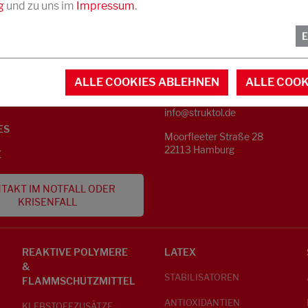
g
und zu uns im
Impressum
.
KONTAKT
NFORMATIONEN
ALLE COOKIES ABLEHNEN
ALLE COOK
Telefon +49 40 733 62 - 0
S
info@struktol.de
ES
Moorfleeter Straße 28
22113 Hamburg
E
TAKT IM NOTFALL ODER
KRISENFALL
REAKTIVE POLYMERE
LATEX
&
STABILISATOREN
FLAMMSCHUTZMITTEL
ANTIOXIDANTIEN
KLEBSTOFFZUSÄTZE