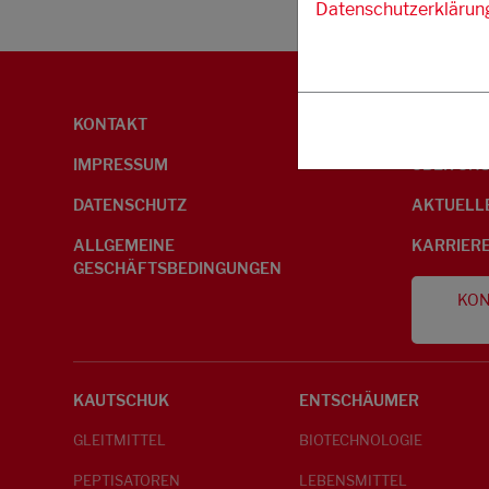
Datenschutzerklärun
KONTAKT
UMWELTI
IMPRESSUM
ÜBER UN
DATENSCHUTZ
AKTUELL
ALLGEMEINE
KARRIER
GESCHÄFTSBEDINGUNGEN
KON
KAUTSCHUK
ENTSCHÄUMER
GLEITMITTEL
BIOTECHNOLOGIE
PEPTISATOREN
LEBENSMITTEL