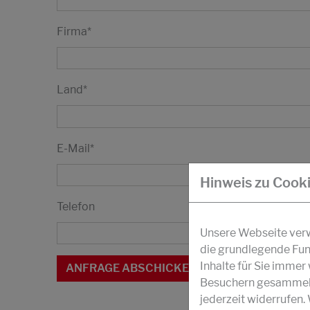
Firma
*
Land
*
E-Mail
*
Hinweis zu Cook
Telefon
Unsere Webseite verwe
die grundlegende Fun
Inhalte für Sie imme
Besuchern gesammelt 
jederzeit widerrufen.