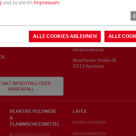
g
und zu uns im
Impressum
.
KONTAKT
NFORMATIONEN
ALLE COOKIES ABLEHNEN
ALLE COOK
Telefon +49 40 733 62 - 0
S
info@struktol.de
ES
Moorfleeter Straße 28
22113 Hamburg
E
TAKT IM NOTFALL ODER
KRISENFALL
REAKTIVE POLYMERE
LATEX
&
STABILISATOREN
FLAMMSCHUTZMITTEL
ANTIOXIDANTIEN
KLEBSTOFFZUSÄTZE