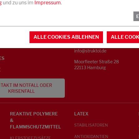
g
und zu uns im
Impressum
.
KONTAKT
NFORMATIONEN
ALLE COOKIES ABLEHNEN
ALLE COOK
Telefon +49 40 733 62 - 0
S
info@struktol.de
ES
Moorfleeter Straße 28
22113 Hamburg
E
TAKT IM NOTFALL ODER
KRISENFALL
REAKTIVE POLYMERE
LATEX
&
STABILISATOREN
FLAMMSCHUTZMITTEL
ANTIOXIDANTIEN
KLEBSTOFFZUSÄTZE