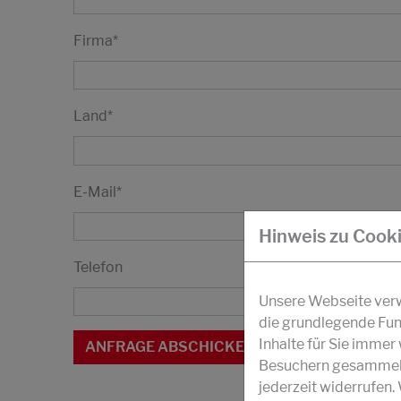
Firma
*
Land
*
E-Mail
*
Hinweis zu Cook
Telefon
Unsere Webseite verwe
die grundlegende Fun
Inhalte für Sie imme
Besuchern gesammelt 
jederzeit widerrufen.