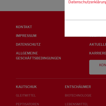
Datenschutzerklärun
KONTAKT
UMWELTI
IMPRESSUM
ÜBER UN
DATENSCHUTZ
AKTUELL
ALLGEMEINE
KARRIER
GESCHÄFTSBEDINGUNGEN
KON
KAUTSCHUK
ENTSCHÄUMER
GLEITMITTEL
BIOTECHNOLOGIE
PEPTISATOREN
LEBENSMITTEL