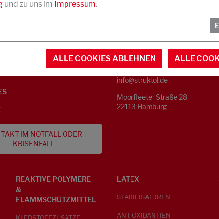
g
und zu uns im
Impressum
.
KONTAKT
NFORMATIONEN
ALLE COOKIES ABLEHNEN
ALLE COOK
Telefon +49 40 733 62 - 0
S
info@struktol.de
ES
Moorfleeter Straße 28
22113 Hamburg
E
TAKT IM NOTFALL ODER
KRISENFALL
REAKTIVE POLYMERE
LATEX
&
STABILISATOREN
FLAMMSCHUTZMITTEL
ANTIOXIDANTIEN
KLEBSTOFFZUSÄTZE