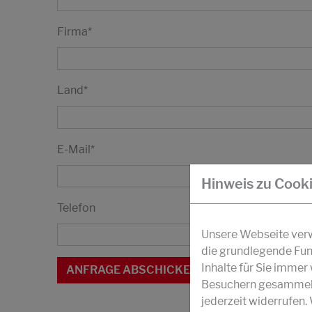
Firma
*
Land
*
E-Mail
*
Hinweis zu Cook
Telefon
Unsere Webseite verwe
die grundlegende Fun
Inhalte für Sie imme
Besuchern gesammelt 
jederzeit widerrufen.