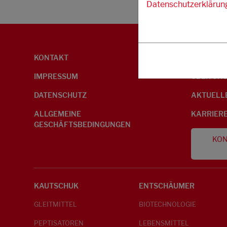
Datenschutzerklärun
KONTAKT
UMWELTI
IMPRESSUM
ÜBER UN
DATENSCHUTZ
AKTUELL
ALLGEMEINE
KARRIER
GESCHÄFTSBEDINGUNGEN
KON
KAUTSCHUK
ENTSCHÄUMER
GLEITMITTEL
BIOTECHNOLOGIE
PEPTISATOREN
LEBENSMITTEL