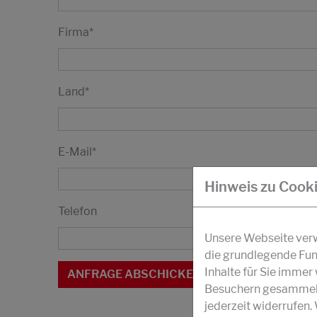
Firma
*
Land
*
E-Mail
*
Hinweis zu Cook
Telefon
Unsere Webseite verwe
die grundlegende Fun
Inhalte für Sie imme
Besuchern gesammelt 
jederzeit widerrufen.