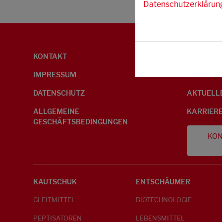
Datenschutzerklärun
KONTAKT
UMWELTI
IMPRESSUM
ÜBER UN
DATENSCHUTZ
AKTUELL
ALLGEMEINE
KARRIER
GESCHÄFTSBEDINGUNGEN
KON
KAUTSCHUK
ENTSCHÄUMER
GLEITMITTEL
BIOTECHNOLOGIE
PEPTISATOREN
LEBENSMITTEL