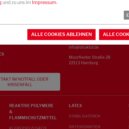
g
und zu uns im
Impressum
.
KONTAKT
NFORMATIONEN
ALLE COOKIES ABLEHNEN
ALLE COOK
Telefon +49 40 733 62 - 0
S
info@struktol.de
ES
Moorfleeter Straße 28
22113 Hamburg
E
TAKT IM NOTFALL ODER
KRISENFALL
REAKTIVE POLYMERE
LATEX
&
STABILISATOREN
FLAMMSCHUTZMITTEL
ANTIOXIDANTIEN
KLEBSTOFFZUSÄTZE